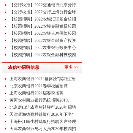
秋季校园招聘公告
【交行秋招】2022交通银行北京分行
秋季校园招聘公告
【交行校招】2022交行上海分行全球
秋季校园招聘公告
【校园招聘】2022农银汇理基金校招
公告
【校园招聘】2022农银金融租赁校园
招聘公告
【校园招聘】2022农银人寿保险校园
招聘公告
【校园招聘】2022农银金融资产投资
校招公告
【校园招聘】2022农业银行数据中心
校园招聘公告
【校园招聘】2022农银金融科技校园
招聘公告
【梦想靠岸】2022招商银行福州分行
农信社招聘信息
更多 >>
校招公告
【梦想靠岸】2022招商银行潍坊分行
校园招聘公告
【校园招聘】2022农行研发中心校招
上海农商银行2021“鑫体验”实习生招
岗位汇总公告
【校园招聘】2022农业银行年度校招
聘
北京农商银行2021春季校园招聘
岗位汇总公告！
上海农商银行2021届春季招聘
黄河农村商业银行系统招聘2019、
2020届毕业生
北京房山沪农商村镇银行2020年招聘
天津滨海德商村镇银行2020年下半年
招聘
上海松江民生村镇银行招聘客户经理
实习生
天津农商银行见习人员2020年校园招