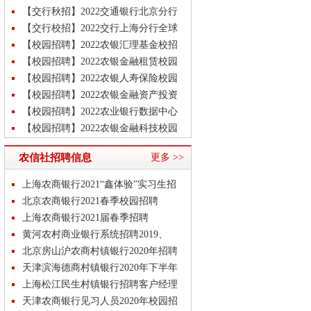
秋季校园招聘公告
【交行秋招】2022交通银行北京分行
秋季校园招聘公告
【交行校招】2022交行上海分行全球
秋季校园招聘公告
【校园招聘】2022农银汇理基金校招
公告
【校园招聘】2022农银金融租赁校园
招聘公告
【校园招聘】2022农银人寿保险校园
招聘公告
【校园招聘】2022农银金融资产投资
校招公告
【校园招聘】2022农业银行数据中心
校园招聘公告
【校园招聘】2022农银金融科技校园
招聘公告
【梦想靠岸】2022招商银行福州分行
农信社招聘信息
更多 >>
校招公告
【梦想靠岸】2022招商银行潍坊分行
校园招聘公告
【校园招聘】2022农行研发中心校招
上海农商银行2021“鑫体验”实习生招
岗位汇总公告
【校园招聘】2022农业银行年度校招
聘
北京农商银行2021春季校园招聘
岗位汇总公告！
上海农商银行2021届春季招聘
黄河农村商业银行系统招聘2019、
2020届毕业生
北京房山沪农商村镇银行2020年招聘
天津滨海德商村镇银行2020年下半年
招聘
上海松江民生村镇银行招聘客户经理
实习生
天津农商银行见习人员2020年校园招