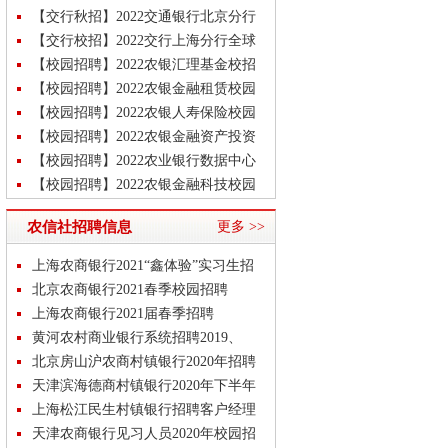
秋季校园招聘公告
【交行秋招】2022交通银行北京分行
秋季校园招聘公告
【交行校招】2022交行上海分行全球
秋季校园招聘公告
【校园招聘】2022农银汇理基金校招
公告
【校园招聘】2022农银金融租赁校园
招聘公告
【校园招聘】2022农银人寿保险校园
招聘公告
【校园招聘】2022农银金融资产投资
校招公告
【校园招聘】2022农业银行数据中心
校园招聘公告
【校园招聘】2022农银金融科技校园
招聘公告
【梦想靠岸】2022招商银行福州分行
农信社招聘信息
更多 >>
校招公告
【梦想靠岸】2022招商银行潍坊分行
校园招聘公告
【校园招聘】2022农行研发中心校招
上海农商银行2021“鑫体验”实习生招
岗位汇总公告
【校园招聘】2022农业银行年度校招
聘
北京农商银行2021春季校园招聘
岗位汇总公告！
上海农商银行2021届春季招聘
黄河农村商业银行系统招聘2019、
2020届毕业生
北京房山沪农商村镇银行2020年招聘
天津滨海德商村镇银行2020年下半年
招聘
上海松江民生村镇银行招聘客户经理
实习生
天津农商银行见习人员2020年校园招