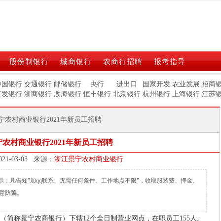
股份制银行
城商银行
农商行招聘
报考指导
中国银行
交通银行
邮储银行
央行
进出口
国家开发
农业发展
招商
广发银行
浙商银行
渤海银行
恒丰银行
北京银行
杭州银行
上海银行
江苏
景宁农村商业银行2021年新员工招聘
农村商业银行2021年新员工招聘
发布时间：2021-03-03 来源：
浙江景宁农村商业银行
m)温馨提示：凡告知"加qq联系、无需任何条件、工作地点不限"，收取服装费、押金、
意防骗。
称景宁农商银行）下辖12个全日制营业网点，在职员工155人。