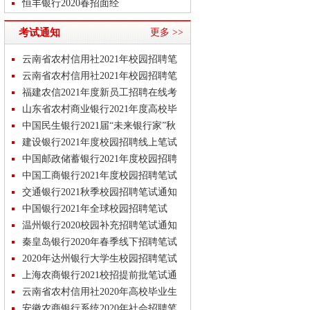
经
恒丰银行2020春招面经
建设银行校招最新面经分享
考试通知
更多 >>
建设银行往年校招面经分享
建设银行2020春招急救包
云南省农村信用社2021年校园招聘笔
中国工商银行2020春季校园招聘考试
试公告
云南省农村信用社2021年校园招聘笔
内容
试安排
福建农信2021年度新员工招聘在线考
试
山东省农村商业银行2021年度高校毕
业生招
中国民生银行2021届“未来银行家”秋
季校
建设银行2021年度校园招聘线上笔试
中国邮政储蓄银行2021年度校园招聘
笔试
中国工商银行2021年度校园招聘笔试
通知
交通银行2021秋季校园招聘笔试通知
中国银行2021年全球校园招聘笔试
温州银行2020校园补充招聘笔试通知
秦皇岛银行2020年春季线下招聘笔试
面试公
2020年达州银行大学生校园招聘笔试
通知
上海农商银行2021校招提前批笔试通
知
云南省农村信用社2020年高校毕业生
招聘笔
安徽农商银行系统2020年社会招聘笔