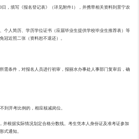
日，填写《报名登记表》（详见附件1），并携带相关资料到景宁农
个人简历、学历学位证书（应届毕业生提供学校毕业生推荐表）等
免冠近照二张（资料恕不退还）。
需条件，对报名人员进行初审，报丽水办事处人事部门复审后，确
达不到开考比例的，相应核减岗位。
，并根据实际情况划定合格分数线。考生凭本人身份证及准考证参加
形式通知。