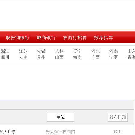
股份制银行
城商银行
农商行招聘
报考指导
浙江
江苏
安徽
吉林
辽宁
河北
河南
山
四川
云南
贵州
山西
海南
广西
宁夏
青
单位
发布日期
20人启事
光大银行校园招
03-12