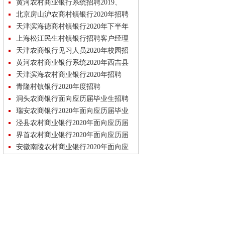
黄河农村商业银行系统招聘2019、
2020届毕业生
北京房山沪农商村镇银行2020年招聘
天津滨海德商村镇银行2020年下半年
招聘
上海松江民生村镇银行招聘客户经理
实习生
天津农商银行见习人员2020年校园招
聘
黄河农村商业银行系统2020年西吉县
就业扶贫专项招聘
天津滨海农村商业银行2020年招聘
青隆村镇银行2020年度招聘
洞头农商银行面向应历届毕业生招聘
瑞安农商银行2020年面向应历届毕业
生春季招聘
泾县农村商业银行2020年面向应历届
毕业生招聘
界首农村商业银行2020年面向应历届
毕业生招聘
安徽南陵农村商业银行2020年面向应
历届毕业生招聘
叶集农村商业银行2020年面向应历届
毕业生招聘
安徽霍山农村商业银行2020年面向应
历届毕业生招聘
临泉农村商业银行2020年面向应历届
毕业生招聘
安徽全椒农村商业银行2020年面向应
历届毕业生招聘