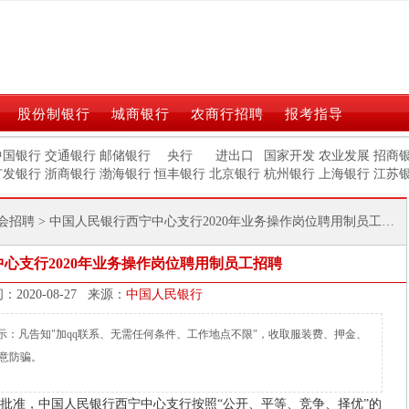
股份制银行
城商银行
农商行招聘
报考指导
中国银行
交通银行
邮储银行
央行
进出口
国家开发
农业发展
招商
广发银行
浙商银行
渤海银行
恒丰银行
北京银行
杭州银行
上海银行
江苏
会招聘
> 中国人民银行西宁中心支行2020年业务操作岗位聘用制员工招聘
心支行2020年业务操作岗位聘用制员工招聘
发布时间：2020-08-27 来源：
中国人民银行
m)温馨提示：凡告知"加qq联系、无需任何条件、工作地点不限"，收取服装费、押金、
意防骗。
准，中国人民银行西宁中心支行按照“公开、平等、竞争、择优”的